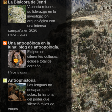
La Bitácora de Jenri
Valencia refuerza
su liderazgo en la
investigación
arqueológica con
una intensa
campaña en 2026
Hace 2 días
Una antropóloga en la
luna: blog de antropología.
Eclipse en
diferentes culturas:
eclipse total del
corazón.
Hace 5 días
Antrophistoria
Las lenguas no
desaparecen
solas: la historia
del poder que
silenció miles de
voces