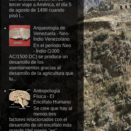
tercer viaje a América, el día 5
de agosto de 1498 cuando
pisó t...
Arqueología de
Venezuela - Neo-
Índio Venezolano
En el período Neo
- Índio (1000
AC/1500 DC) se produce un
desarrollo de los
asentamientos gracias al
desarrollo de la agricultura que
tu...
Antropología
Física - El
Encéfalo Humano
Se cree que hay al
menos tres
factores relacionados con el
desarrollo de un encéfalo más
grande (del griego "en" ,