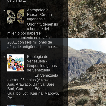
de un río ...
Antropología
Física - Orrorin
tugenensis
Orrorin tugenensis
u hombre del
milenio por haberse
descubrimiento en el año
2001, con seis millones de
años de antigüedad, como e...
Etnología de
Venezuela -
Grupos Indígenas
de Venezuela
En Venezuela
existen 25 etnias (Akawaio,
Añu, Arawaco, Baniva, Bare,
Bari, Curripaco, Eñapa,
Guajibo, Joti, Kari´ña, Mapoyo,
Pe...